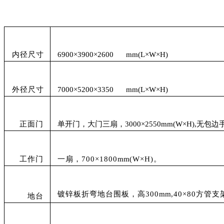
内径尺寸
6900×3900×2600
mm
(L×W×H)
外径尺寸
7000×5200×3350
mm
(L×W×H)
正面门
单开门，大门三扇，3000×2550
mm
(W×H),
无包边
工作门
一扇，700×1800
mm
(W×H)
。
镀锌板折弯地台围板，高300
mm
,40×80
方管支
地台