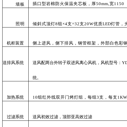
插口型岩棉防火保温夹芯板，厚50
mm
,
宽1150
墙板
照明
倾斜式顶灯8组×4支=32支20W优质
LED
灯管，光
机柜装置
侧上进风，侧下排风，钢管框架，外部白色彩
送排风系统
送风配两台外转子双进风离心风机，风机型号：YDW4
统。
加热系统
10
组红外线双开门烤灯组，每组3支，每支
1
KW
过滤系统
送风初效过滤，顶部亚高效过滤